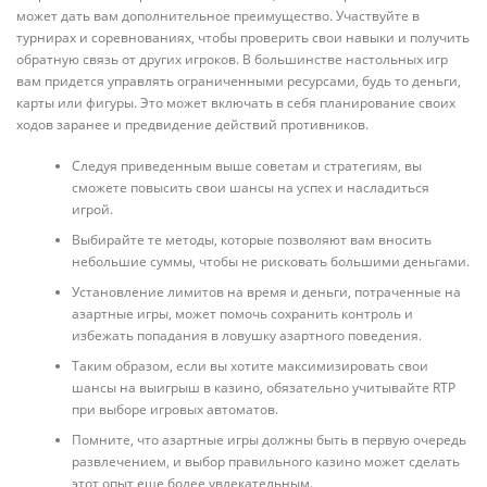
может дать вам дополнительное преимущество. Участвуйте в
турнирах и соревнованиях, чтобы проверить свои навыки и получить
обратную связь от других игроков. В большинстве настольных игр
вам придется управлять ограниченными ресурсами, будь то деньги,
карты или фигуры. Это может включать в себя планирование своих
ходов заранее и предвидение действий противников.
Следуя приведенным выше советам и стратегиям, вы
сможете повысить свои шансы на успех и насладиться
игрой.
Выбирайте те методы, которые позволяют вам вносить
небольшие суммы, чтобы не рисковать большими деньгами.
Установление лимитов на время и деньги, потраченные на
азартные игры, может помочь сохранить контроль и
избежать попадания в ловушку азартного поведения.
Таким образом, если вы хотите максимизировать свои
шансы на выигрыш в казино, обязательно учитывайте RTP
при выборе игровых автоматов.
Помните, что азартные игры должны быть в первую очередь
развлечением, и выбор правильного казино может сделать
этот опыт еще более увлекательным.