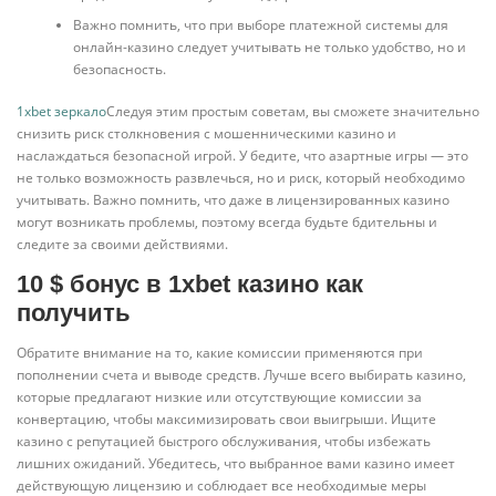
Важно помнить, что при выборе платежной системы для
онлайн-казино следует учитывать не только удобство, но и
безопасность.
1xbet зеркало
Следуя этим простым советам, вы сможете значительно
снизить риск столкновения с мошенническими казино и
наслаждаться безопасной игрой. У бедите, что азартные игры — это
не только возможность развлечься, но и риск, который необходимо
учитывать. Важно помнить, что даже в лицензированных казино
могут возникать проблемы, поэтому всегда будьте бдительны и
следите за своими действиями.
10 $ бонус в 1xbet казино как
получить
Обратите внимание на то, какие комиссии применяются при
пополнении счета и выводе средств. Лучше всего выбирать казино,
которые предлагают низкие или отсутствующие комиссии за
конвертацию, чтобы максимизировать свои выигрыши. Ищите
казино с репутацией быстрого обслуживания, чтобы избежать
лишних ожиданий. Убедитесь, что выбранное вами казино имеет
действующую лицензию и соблюдает все необходимые меры