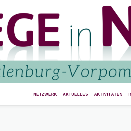
NETZWERK
AKTUELLES
AKTIVITÄTEN