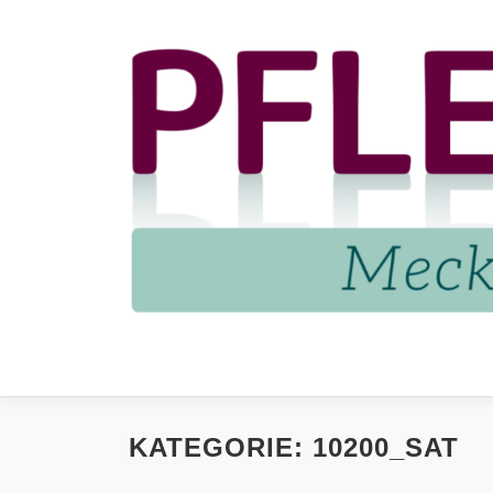
Zum
Inhalt
springen
KATEGORIE:
10200_SAT