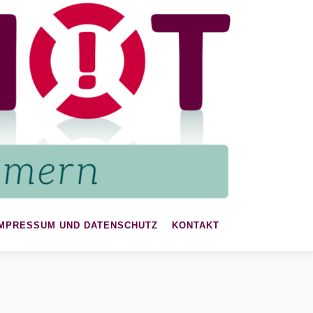
IMPRESSUM UND DATENSCHUTZ
KONTAKT