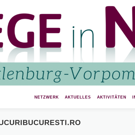
NETZWERK
AKTUELLES
AKTIVITÄTEN
UCURIBUCURESTI.RO