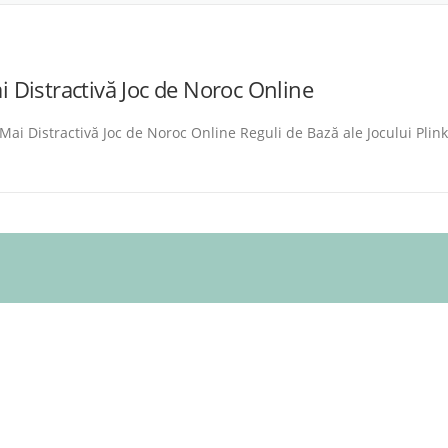
 Distractivă Joc de Noroc Online
ai Distractivă Joc de Noroc Online Reguli de Bază ale Jocului Plin