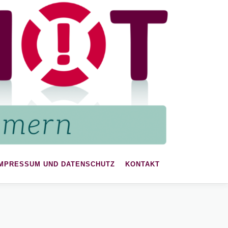
IMPRESSUM UND DATENSCHUTZ
KONTAKT