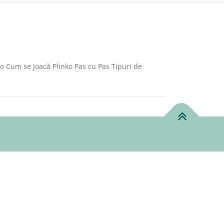
ko Cum se Joacă Plinko Pas cu Pas Tipuri de