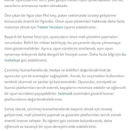
zararların artmasına neden olmaktadır.
Öne çıkan bir figür olan Phil Ivey, poker sektöründe strateji geliştirme
konusunda önemli bir figürdür. Onun oyun yöntemleri hakkında daha fazla
malumat almak için
Twitter hesabını
ziyaret edebilirsiniz.
Başarılı bir kumar hissi için, oyuncuların önce mali yönetimi yapmaları
zorunludur. Belirli bir miktar belirleyip, bu çerçevenin dışına çıkmamaya
özen göstermelidirler. Ayrıca, oyun sürelerini sınırlamak, aşırı oyun
oynamayı önleyerek daha dengeli bir hissiyat sunar. Daha fazla bilgi için
bu
makaleye
göz atabilirsiniz.
Çevrimiçi kumarhanelerde, hediye ve teklifleri değerlendirmek de
oyuncular için ek avantajlar sağlayabilir. Ancak, bu seçenekleri kullanırken
temkinli olunmalı ve şartlar iyi kavranmalıdır. Oyuncular, emniyetli ve
lisanslı platformları tercih ederek, kayıplarını minimize edebilir ve eğlenceli
bir oyun tecrübesi yaşayabilirler.
betmatik
üzerinden güvenli kumar
platformlarını değerlendirebilirsiniz.
Sonuç olarak, çevrimiçi kumarhanelerde başarılı olmak için strateji
geliştirmek, mali yönetimi yapmak ve güvenilir platformları tercih etmek
önemli öneme sahiptir. Bu öğeleri göz önünde bulundurarak, daha
eğlenceli ve kazançlı bir oyun deneyimi elde edebilirsiniz.