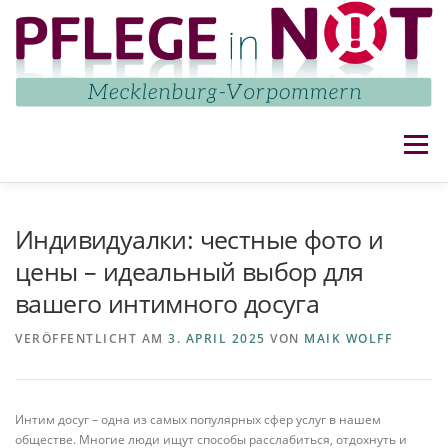
Zum
Inhalt
springen
Menü
NETZWERK
AKTUELLES
AKTIVITÄTEN
Индивидуалки: честные фото и
цены – идеальный выбор для
вашего интимного досуга
IMPRESSUM UND DATENSCHUTZ
KONTAKT
VERÖFFENTLICHT AM
3. APRIL 2025
VON
MAIK WOLFF
Интим досуг – одна из самых популярных сфер услуг в нашем
обществе. Многие люди ищут способы расслабиться, отдохнуть и