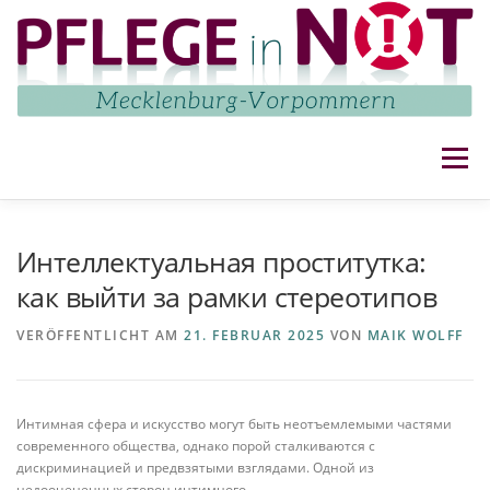
Zum
Inhalt
springen
Menü
NETZWERK
AKTUELLES
AKTIVITÄTEN
Интеллектуальная проститутка:
как выйти за рамки стереотипов
IMPRESSUM UND DATENSCHUTZ
KONTAKT
VERÖFFENTLICHT AM
21. FEBRUAR 2025
VON
MAIK WOLFF
Интимная сфера и искусство могут быть неотъемлемыми частями
современного общества, однако порой сталкиваются с
дискриминацией и предвзятыми взглядами. Одной из
недооцененных сторон интимного