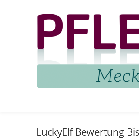
Zum
Inhalt
springen
LuckyElf Bewertung Bis