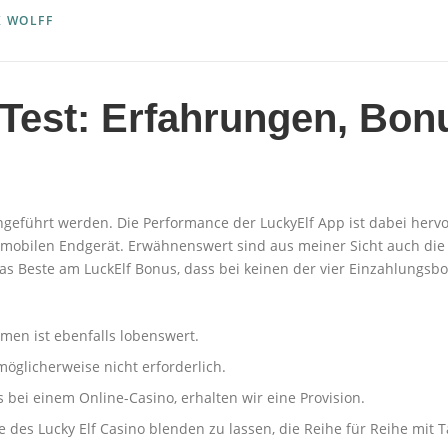
K WOLFF
 Test: Erfahrungen, Bo
eführt werden. Die Performance der LuckyElf App ist dabei hervor
mobilen Endgerät. Erwähnenswert sind aus meiner Sicht auch die Av
as Beste am LuckElf Bonus, dass bei keinen der vier Einzahlungs
men ist ebenfalls lobenswert.
möglicherweise nicht erforderlich.
ks bei einem Online-Casino, erhalten wir eine Provision.
eite des Lucky Elf Casino blenden zu lassen, die Reihe für Reihe mi