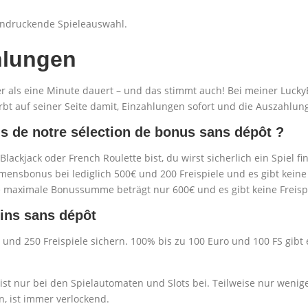
eindruckende Spieleauswahl.
hlungen
r als eine Minute dauert – und das stimmt auch! Bei meiner Lucky
bt auf seiner Seite damit, Einzahlungen sofort und die Auszahlun
s de notre sélection de bonus sans dépôt ?
lackjack oder French Roulette bist, du wirst sicherlich ein Spiel f
mensbonus bei lediglich 500€ und 200 Freispiele und es gibt kein
ie maximale Bonussumme beträgt nur 600€ und es gibt keine Freisp
pins sans dépôt
o und 250 Freispiele sichern. 100% bis zu 100 Euro und 100 FS gibt
t nur bei den Spielautomaten und Slots bei. Teilweise nur wenig
n, ist immer verlockend.