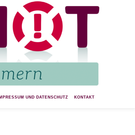
IMPRESSUM UND DATENSCHUTZ
KONTAKT