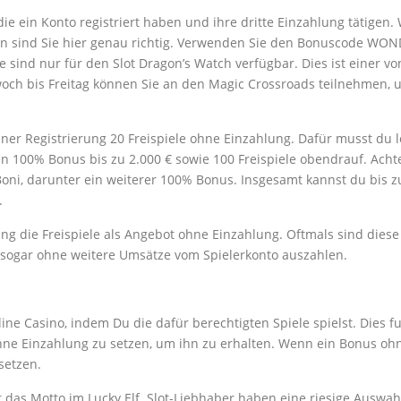
die ein Konto registriert haben und ihre dritte Einzahlung tätigen
dann sind Sie hier genau richtig. Verwenden Sie den Bonuscode W
le sind nur für den Slot Dragon’s Watch verfügbar. Dies ist einer 
woch bis Freitag können Sie an den Magic Crossroads teilnehmen, 
ner Registrierung 20 Freispiele ohne Einzahlung. Dafür musst du
ten 100% Bonus bis zu 2.000 € sowie 100 Freispiele obendrauf. Ach
Boni, darunter ein weiterer 100% Bonus. Insgesamt kannst du bis z
.
ng die Freispiele als Angebot ohne Einzahlung. Oftmals sind di
 sogar ohne weitere Umsätze vom Spielerkonto auszahlen.
 Casino, indem Du die dafür berechtigten Spiele spielst. Dies fun
ne Einzahlung zu setzen, um ihn zu erhalten. Wenn ein Bonus ohn
setzen.
 das Motto im Lucky Elf. Slot-Liebhaber haben eine riesige Auswah