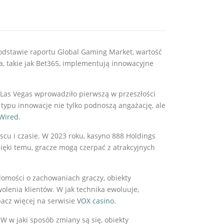
podstawie raportu Global Gaming Market, wartość
, takie jak Bet365, implementują innowacyjne
w Las Vegas wprowadziło pierwszą w przeszłości
 typu innowacje nie tylko podnoszą angażację, ale
Wired
.
u i czasie. W 2023 roku, kasyno 888 Holdings
ięki temu, gracze mogą czerpać z atrakcyjnych
omości o zachowaniach graczy, obiekty
lenia klientów. W jak technika ewoluuje,
bacz więcej na serwisie
VOX casino
.
 W w jaki sposób zmiany są się, obiekty