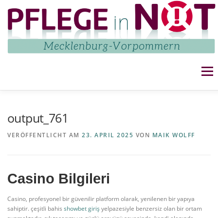
Zum
Inhalt
springen
Menü
NETZWERK
AKTUELLES
AKTIVITÄTEN
output_761
VERÖFFENTLICHT AM
23. APRIL 2025
VON
MAIK WOLFF
IMPRESSUM UND DATENSCHUTZ
KONTAKT
Casino Bilgileri
Casino, profesyonel bir güvenilir platform olarak, yenilenen bir yapıya
sahiptir. çeşitli bahis
showbet giriş
yelpazesiyle benzersiz olan bir ortam