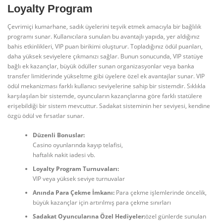
Loyalty Program
Çevrimiçi kumarhane, sadık üyelerini teşvik etmek amacıyla bir bağlılık
programı sunar. Kullanıcılara sunulan bu avantajlı yapıda, yer aldığınız
bahis etkinlikleri, VIP puan birikimi oluşturur. Topladığınız ödül puanları,
daha yüksek seviyelere çıkmanızı sağlar. Bunun sonucunda, VIP statüye
bağlı ek kazançlar, büyük ödüller sunan organizasyonlar veya banka
transfer limitlerinde yükseltme gibi üyelere özel ek avantajlar sunar. VIP
ödül mekanizması farklı kullanıcı seviyelerine sahip bir sistemdir. Sıklıkla
karşılaşılan bir sistemde, oyuncuların kazançlarına göre farklı statülere
erişebildiği bir sistem mevcuttur. Sadakat sisteminin her seviyesi, kendine
özgü ödül ve fırsatlar sunar.
Düzenli Bonuslar:
Casino oyunlarında kayıp telafisi,
haftalık nakit iadesi vb.
Loyalty Program Turnuvaları:
VIP veya yüksek seviye turnuvalar
Anında Para Çekme İmkanı:
Para çekme işlemlerinde öncelik,
büyük kazançlar için artırılmış para çekme sınırları
Sadakat Oyuncularına Özel Hediyeler:
özel günlerde sunulan