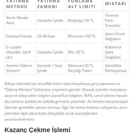
YATIRMA
YATIRMA
FONLAMA
MIKTARI
METODU
ZAMANI
ALT LIMITI
Ücretsiz
Kredi / Banka
Saniyeler İçinde
Başlangıç 50 TL
Para
Kartı
Transferi
İşlem Ücreti
Finansal Havale
24-48 Saat
Minimum 100 TL
Değişken
E-cüzdan
Kullanıma
(Neteller, Skrill
Saniyeler İçinde
Min. 20 TL
Göre
vb.)
Değişken
Anonim Ödeme
Genelde 1 Saat
Minimum 50 TL
Genellikle
Yöntemi
İçinde
Karşılığı Token
Komisyonsuz
Bakiye eklemek için öncelikle bahis sitesi hesabınıza giriş yapmanız ve
“Ödeme Merkezi” bölümüne erişmeniz gerekir. Burada transfer metodunu
seçerek talep edilen bilgileri (sanal kart bilgileri, IBAN, sanal ödeme hesabı
vb.) eksiksiz şekilde bir şekilde girmeniz yeterlidir. Alt limitleri karşılamayan
işlemler genellikle işleme alınmaz. Eğer bir bonus koduna sahipseniz, para
yatırırken ilgili alana kodu ekleyebilir ve ek avantajlardan
yararlanabilirsiniz.
Kazanç Çekme İşlemi