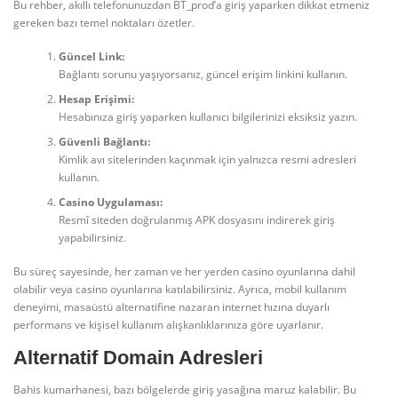
Bu rehber, akıllı telefonunuzdan BT_prod’a giriş yaparken dikkat etmeniz
gereken bazı temel noktaları özetler.
Güncel Link:
Bağlantı sorunu yaşıyorsanız, güncel erişim linkini kullanın.
Hesap Erişimi:
Hesabınıza giriş yaparken kullanıcı bilgilerinizi eksiksiz yazın.
Güvenli Bağlantı:
Kimlik avı sitelerinden kaçınmak için yalnızca resmi adresleri
kullanın.
Casino Uygulaması:
Resmî siteden doğrulanmış APK dosyasını indirerek giriş
yapabilirsiniz.
Bu süreç sayesinde, her zaman ve her yerden casino oyunlarına dahil
olabilir veya casino oyunlarına katılabilirsiniz. Ayrıca, mobil kullanım
deneyimi, masaüstü alternatifine nazaran internet hızına duyarlı
performans ve kişisel kullanım alışkanlıklarınıza göre uyarlanır.
Alternatif Domain Adresleri
Bahis kumarhanesi, bazı bölgelerde giriş yasağına maruz kalabilir. Bu