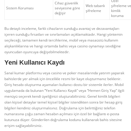
Özel
Cihaz güvenlik
Web tabanlı
şifreleme v
Sistem Koruması
seviyesine göre
şifreleme
kimlik
değişir
koruma
Bu detaylı inceleme, farklı cihazların sunduğu avantaj ve dezavantajları
içeren sunduğu fırsatları ve sınırlamaları açıklamaktadır. Hangi yöntemin
seçileceği, tamamen kendi tercihlerine, mobil veya masaüstü kullanım
alışkanlıklarına ve hangi ortamda bahis veya casino oynamayı sevdiğine
oyuncudan oyuncuya değişebilmektedir.
Yeni Kullanıcı Kaydı
Sanal kumar platformu veya casino ve poker masalarında yatırım yaparak
bahislerde yer almak için öncelikle resmi bir kayıt oluşturmanız beklenir.
Giriş hesabı oluşturma aşamaları kullanıcı dostu bir sistemle ilerler. Mobil
uygulamada da bulunan “Yeni Kullanıcı Kaydı” veya “Hemen Giriş Yap” ilgili
menüyü seçerek kendi üyeliğinizi oluşturabilirsiniz. Genel kimlik bilgileri
olan kişisel detaylar temel kişisel bilgiler istendikten sonra bir hesap giriş
bilgileri kendiniz oluşturmalısınız. Doğrulama için belirttiğiniz telefon
numarasına çoğu zaman hesabın açılması için özel bir bağlantı e-posta
kutunuza düşer. Gönderilen doğrulama kodunu kullanarak bahis sitesine
erişim sağlayabilirsiniz.