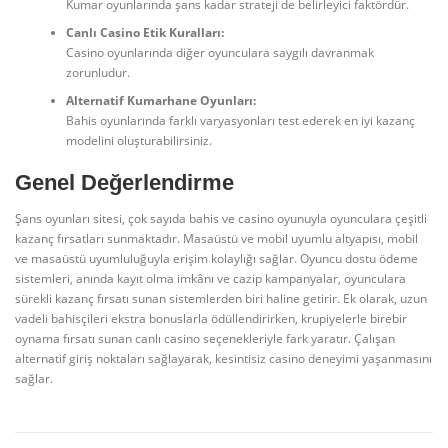
Kumar oyunlarında şans kadar strateji de belirleyici faktördür.
Canlı Casino Etik Kuralları:
Casino oyunlarında diğer oyunculara saygılı davranmak
zorunludur.
Alternatif Kumarhane Oyunları:
Bahis oyunlarında farklı varyasyonları test ederek en iyi kazanç
modelini oluşturabilirsiniz.
Genel Değerlendirme
Şans oyunları sitesi, çok sayıda bahis ve casino oyunuyla oyunculara çeşitli
kazanç fırsatları sunmaktadır. Masaüstü ve mobil uyumlu altyapısı, mobil
ve masaüstü uyumluluğuyla erişim kolaylığı sağlar. Oyuncu dostu ödeme
sistemleri, anında kayıt olma imkânı ve cazip kampanyalar, oyunculara
sürekli kazanç fırsatı sunan sistemlerden biri haline getirir. Ek olarak, uzun
vadeli bahisçileri ekstra bonuslarla ödüllendirirken, krupiyelerle birebir
oynama fırsatı sunan canlı casino seçenekleriyle fark yaratır. Çalışan
alternatif giriş noktaları sağlayarak, kesintisiz casino deneyimi yaşanmasını
sağlar.