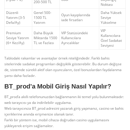
200-500 TL
Noktası
Düzenli
Genel 500-
Daha Yüksek
Oyun kayıplarında
Yatırım (3-5
1500 TL
Seviye
iade fırsatları
Defa/Ay)
Yatırım
Yükselme
VIP
Premium
Daha Büyük
VIP Statüsündeki
Kullanıcılara
Seviye Yatırım
Miktarda 1500
Kullanıcılara
Özel Sadakat
(6+ Kez/Ay)
TL ve Fazlası
Ayrıcalıklar
Seviyesi
Tablodaki rakamlar ve avantajlar örnek niteliğindedir. Farklı bahis
sitelerinde sadakat programları değişiklik gösterebilir. Bu durum değişse
de, sistemde sürekli aktif olan oyuncuların, özel bonuslardan faydalanma
şansı daha fazladır.
BT_prod’a Mobil Giriş Nasıl Yapılır?
BT_prod’a akıllı telefonunuzdan bağlanmanın iki temel yolu bulunmaktadır:
web tarayıcısı ya da indirilebilir uygulama.
Web tarayıcınıza BT_prod adresini yazarak giriş yapmanız, casino ve bahis
içeriklerine anında erişmenize olanak tanır.
Farklı bir yöntem ise, mobil cihaza doğrudan casino uygulamasını
yükleyerek erişim sağlamaktır.