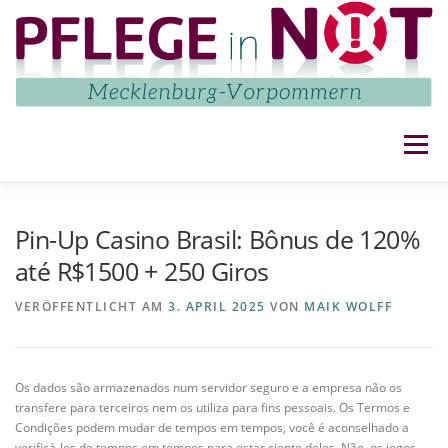
Zum
Inhalt
springen
Menü
NETZWERK
AKTUELLES
AKTIVITÄTEN
Pin-Up Casino Brasil: Bônus de 120%
até R$1500 + 250 Giros
IMPRESSUM UND DATENSCHUTZ
KONTAKT
VERÖFFENTLICHT AM
3. APRIL 2025
VON
MAIK WOLFF
Os dados são armazenados num servidor seguro e a empresa não os
transfere para terceiros nem os utiliza para fins pessoais. Os Termos e
Condições podem mudar de tempos em tempos, você é aconselhado a
verificá-los de tempos em tempos para estar ciente deles. Não, os jogos