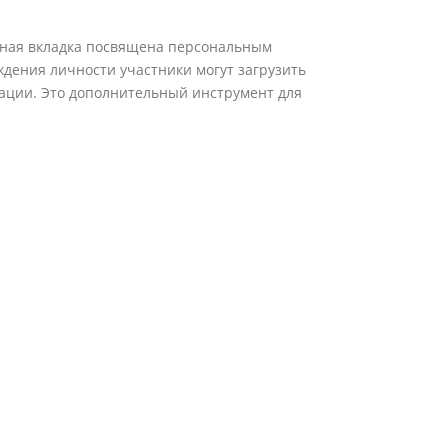
льная вкладка посвящена персональным
дения личности участники могут загрузить
ации. Это дополнительный инструмент для