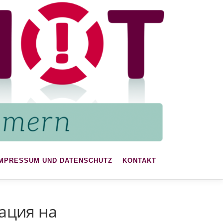
IMPRESSUM UND DATENSCHUTZ
KONTAKT
рация на