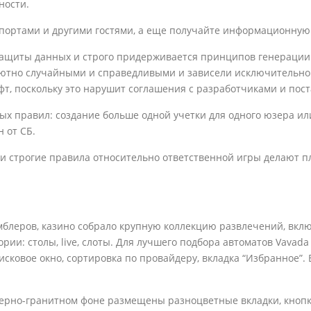
ности.
портами и другими гостями, а еще получайте информационную
ащиты данных и строго придерживается принципов генерации 
лютно случайными и справедливыми и зависели исключительно 
т, поскольку это нарушит соглашения с разработчиками и пост
ных правил: создание больше одной учетки для одного юзера 
 от СБ.
и строгие правила относительно ответственной игры делают 
мблеров, казино собрало крупную коллекцию развлечений, вк
ории: столы, live, слоты. Для лучшего подбора автоматов Vavad
исковое окно, сортировка по провайдеру, вкладка “Избранное”
ерно-гранитном фоне размещены разноцветные вкладки, кнопки