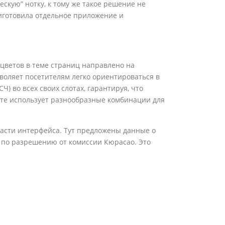
скую” нотку, к тому же такое решение не
иготовила отдельное приложение и
цветов в теме страниц направлено на
воляет посетителям легко ориентироваться в
) во всех своих слотах, гарантируя, что
оте использует разнообразные комбинации для
части интерфейса. Тут предложены данные о
 по разрешению от комиссии Кюрасао. Это