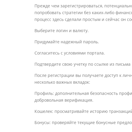
Прежде чем зарегистрироваться, потенциальны
попробовать стратегии без каких-либо финансо
процесс здесь сделали простым и сейчас он с
Выберите логин и валюту.
Придумайте надежный пароль.
Согласитесь с условиями портала.
Подтвердите свою учетку по ссылке из письма
После регистрации вы получаете доступ к лич
несколько важных вкладок:
Профиль: дополнительная безопасность профи
добровольная верификация.
Кошелек: просматривайте историю транзакций,
Бонусы: проверяйте текущие бонусные предло