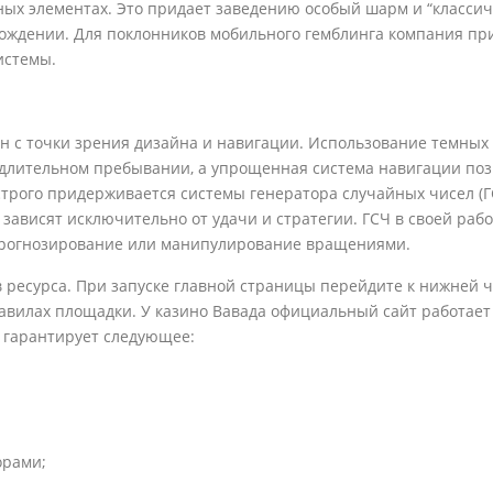
ных элементах. Это придает заведению особый шарм и “классиче
ождении. Для поклонников мобильного гемблинга компания пр
истемы.
 с точки зрения дизайна и навигации. Использование темных 
 длительном пребывании, а упрощенная система навигации поз
трого придерживается системы генератора случайных чисел (ГСЧ
зависят исключительно от удачи и стратегии. ГСЧ в своей раб
прогнозирование или манипулирование вращениями.
 ресурса. При запуске главной страницы перейдите к нижней 
авилах площадки. У казино Вавада официальный сайт работает
 гарантирует следующее:
орами;