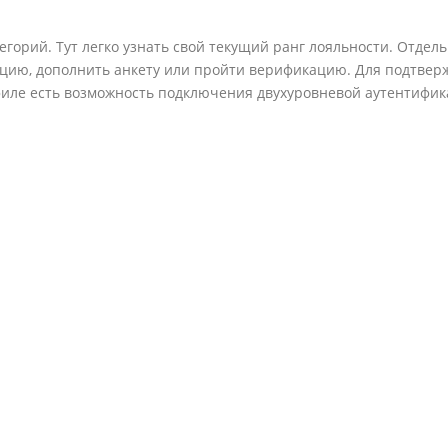
тегорий. Тут легко узнать свой текущий ранг лояльности. Отде
ию, дополнить анкету или пройти верификацию. Для подтверж
филе есть возможность подключения двухуровневой аутентифик