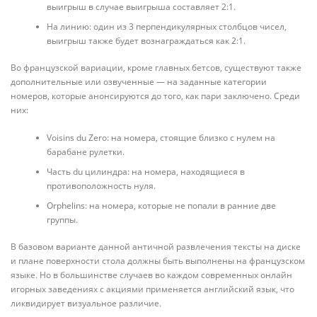
выигрыш в случае выигрыша составляет 2:1.
На линию: один из 3 перпендикулярных столбцов чисел,
выигрыш также будет вознаграждаться как 2:1.
Во французской вариации, кроме главных бетсов, существуют также
дополнительные или озвученные — на заданные категории
номеров, которые анонсируются до того, как пари заключено. Среди
них:
Voisins du Zero: на номера, стоящие близко с нулем на
барабане рулетки.
Часть du цилиндра: на номера, находящиеся в
противоположность нуля.
Orphelins: на номера, которые не попали в ранние две
группы.
В базовом варианте данной античной развлечения тексты на диске
и плане поверхности стола должны быть выполнены на французском
языке. Но в большинстве случаев во каждом современных онлайн
игорных заведениях с акциями применяется английский язык, что
ликвидирует визуальное различие.