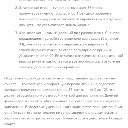
Штатовская игра — тут колесо вмещает 38 ячеек,
пронумерованных от 0 до 36 и 00. Позиционирование
номеров варьируется от такового в европейской и содержит
два нуля, что увеличивает шансы казино.
Французская — самый древний вид развлечения. Сначала
вращающееся устройство включало два отдела (0 а также
00), она и стала основой американского варианта. В
европейском континенте стала популярна по причине
убирания ячейки 00. Ее отличие в отличие от традиционной
версии рулетки заключается в возможности делать устные
ставки и дополнительных правилах.
Отдельные провайдеры гэмблинга представляют вдобавок мини-
roulette — компактную и скоростную версию игры. Она содержит
меньшее количество номеров (лишь 13 клеток — от 0 до 12), что
делает игру достаточно быстрой и легкой для восприятия. Данный
формат азартной игры обеспечивает значительное превосходство
заведению. Вследствие уменьшенного количества позиций прибыль
онлайн казино значительнее по сопоставлению с классическими
вариантами, но игра гарантирует более быстрые действия и больше
азарта.