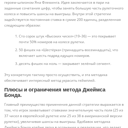
героем-шпионом Яна Флеминга. Идея заключается в пари на
заданные сочетания цифр, чтобы занять большую часть рулеточного
колеса и повысить шансы на выигрыш. Внутри этой стратегии
задействуется постоянная ставка в сумме 200 единиц, разделенная
следующим образом:
Сто сорок штук «Высоких чисел» (19–36) — это покрывает
почти 50% номеров на колесе рулетки.
50 фишек на «Шестёрка» ​​(тринадцать-восемнадцать), что
включает шесть подряд идущих номеров.
десять фишек на ноль — закрывает зелёный сегмент.
Эту конкретную тактику просто осуществить, и эта методика
обеспечивает интересный метод украсить геймплей.
Плюсы и ограничения метода Джеймса
Бонда.
Главный преимущество применения данной стратегии выражается в
том, что игрок захватывает ставками значительную часть поля (25 из
37 чисел в европейской рулетке или 25 из 38 в американской версии
рулетки), увеличивая шансы на выигрыш. Вдобавок методика
Джеймса Бонда крайне легка в осознании и реализации, что делает