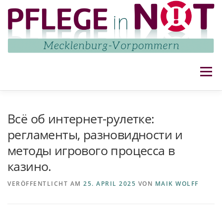
Zum
Inhalt
springen
Menü
NETZWERK
AKTUELLES
AKTIVITÄTEN
Всё об интернет-рулетке:
регламенты, разновидности и
методы игрового процесса в
IMPRESSUM UND DATENSCHUTZ
KONTAKT
казино.
VERÖFFENTLICHT AM
25. APRIL 2025
VON
MAIK WOLFF