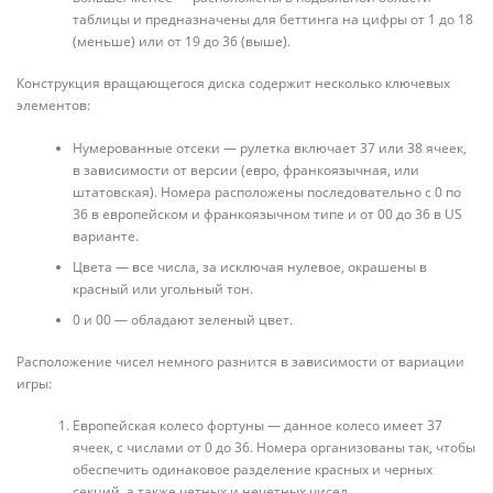
таблицы и предназначены для беттинга на цифры от 1 до 18
(меньше) или от 19 до 36 (выше).
Конструкция вращающегося диска содержит несколько ключевых
элементов:
Нумерованные отсеки — рулетка включает 37 или 38 ячеек,
в зависимости от версии (евро, франкоязычная, или
штатовская). Номера расположены последовательно с 0 по
36 в европейском и франкоязычном типе и от 00 до 36 в US
варианте.
Цвета — все числа, за исключая нулевое, окрашены в
красный или угольный тон.
0 и 00 — обладают зеленый цвет.
Расположение чисел немного разнится в зависимости от вариации
игры:
Европейская колесо фортуны — данное колесо имеет 37
ячеек, с числами от 0 до 36. Номера организованы так, чтобы
обеспечить одинаковое разделение красных и черных
секций, а также четных и нечетных чисел.