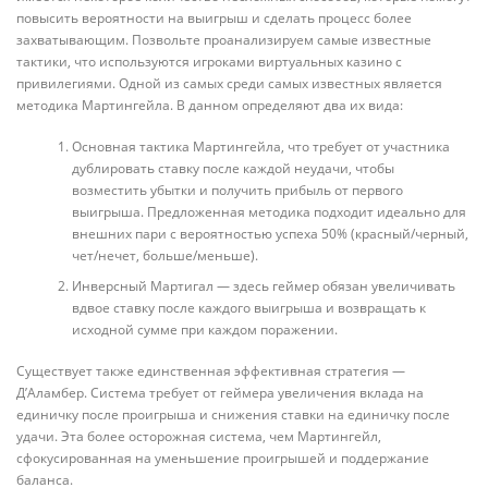
повысить вероятности на выигрыш и сделать процесс более
захватывающим. Позвольте проанализируем самые известные
тактики, что используются игроками виртуальных казино с
привилегиями. Одной из самых среди самых известных является
методика Мартингейла. В данном определяют два их вида:
Основная тактика Мартингейла, что требует от участника
дублировать ставку после каждой неудачи, чтобы
возместить убытки и получить прибыль от первого
выигрыша. Предложенная методика подходит идеально для
внешних пари с вероятностью успеха 50% (красный/черный,
чет/нечет, больше/меньше).
Инверсный Мартигал — здесь геймер обязан увеличивать
вдвое ставку после каждого выигрыша и возвращать к
исходной сумме при каждом поражении.
Существует также единственная эффективная стратегия —
Д’Аламбер. Система требует от геймера увеличения вклада на
единичку после проигрыша и снижения ставки на единичку после
удачи. Эта более осторожная система, чем Мартингейл,
сфокусированная на уменьшение проигрышей и поддержание
баланса.