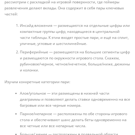
рассмотрим с раскладкой на игровой поверхности, где геймеры
развлечения делают вклады. Она содержит в себя пары ключевых
частей:
Инсайд вложения — размещаются на отдельные цифры или
компактные группы цифр, находящиеся в центральной
части таблицы. К этим входят простые пари, и ещё на сплит,
уличные, угловые и шестилинейные.
Периферийные — размещаются на большие сегменты цифр
и размещаются по окружности игрового стола. Скажем,
рубиновое/черное, четное/нечетное, больше/ниже, дюжины
и колонки.
Изучим конкретные категории пари:
Алое/угольное — эти размещены в нижней части
диаграммы и позволяют делать ставки одновременно на все
багровые или все черные номера.
Парное/непарное — расположены по обе стороны игрового
стола и обеспечивают шанс делать беты одновременно на
все четные или все непарные числа.
Больше/ менее — расположены в подвальной области