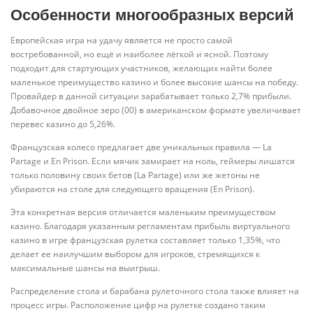
Особенности многообразных версий
Европейская игра на удачу является не просто самой
востребованной, но ещё и наиболее лёгкой и ясной. Поэтому
подходит для стартующих участников, желающих найти более
маленькое преимущество казино и более высокие шансы на победу.
Провайдер в данной ситуации зарабатывает только 2,7% прибыли.
Добавочное двойное зеро (00) в американском формате увеличивает
перевес казино до 5,26%.
Французская колесо предлагает две уникальных правила — La
Partage и En Prison. Если мячик замирает на ноль, геймеры лишатся
только половину своих бетов (La Partage) или же жетоны не
убираются на столе для следующего вращения (En Prison).
Эта конкретная версия отличается маленьким преимуществом
казино. Благодаря указанным регламентам прибыль виртуального
казино в игре французская рулетка составляет только 1,35%, что
делает ее наилучшим выбором для игроков, стремящихся к
максимальные шансы на выигрыш.
Распределение стола и барабана рулеточного стола также влияет на
процесс игры. Расположение цифр на рулетке создано таким