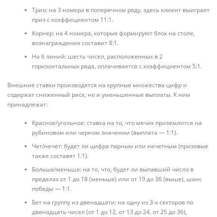
Трио: на 3 номера в поперечном ряду, здесь клиент выиграет
приз с коэффициентом 11:1.
Корнер: на 4 номера, которые формируют блок на столе,
вознаграждение составит 8:1.
На 6 линий: шесть чисел, расположенных в 2
горизонтальных ряда, оплачивается с коэффициентом 5:1.
Внешние ставки производятся на крупные множества цифр и
содержат сниженный риск, но и уменьшенные выплаты. К ним
принадлежат:
Красное/угольное: ставка на то, что мячик приземлится на
рубиновом или черном значении (выплата — 1:1).
Чет/нечет: будет ли цифра парным или нечетным (призовые
также составят 1:1).
Больше/меньше: на то, что, будет ли выпавший число в
пределах от 1 до 18 (меньше) или от 19 до 36 (выше), шанс
победы — 1:1.
Бет на группу из двенадцати: на одну из 3-х секторов по
двенадцать чисел (от 1 до 12, от 13 до 24, от 25 до 36),