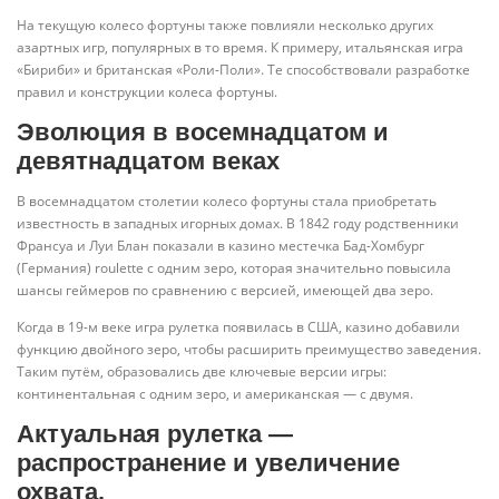
На текущую колесо фортуны также повлияли несколько других
азартных игр, популярных в то время. К примеру, итальянская игра
«Бириби» и британская «Роли-Поли». Те способствовали разработке
правил и конструкции колеса фортуны.
Эволюция в восемнадцатом и
девятнадцатом веках
В восемнадцатом столетии колесо фортуны стала приобретать
известность в западных игорных домах. В 1842 году родственники
Франсуа и Луи Блан показали в казино местечка Бад-Хомбург
(Германия) roulette с одним зеро, которая значительно повысила
шансы геймеров по сравнению с версией, имеющей два зеро.
Когда в 19-м веке игра рулетка появилась в США, казино добавили
функцию двойного зеро, чтобы расширить преимущество заведения.
Таким путём, образовались две ключевые версии игры:
континентальная с одним зеро, и американская — с двумя.
Актуальная рулетка —
распространение и увеличение
охвата.